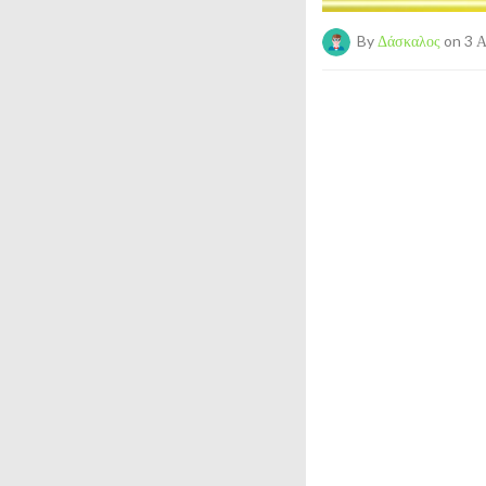
By
Δάσκαλος
on 3 Α