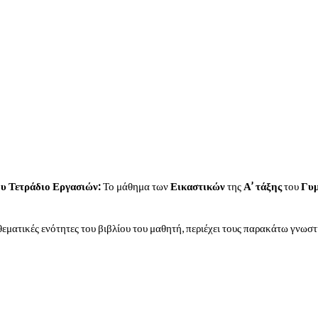
υ Τετράδιο Εργασιών:
Το μάθημα των
Εικαστικών
της
Α’ τάξης
του
Γυμ
θεματικές ενότητες του βιβλίου του μαθητή, περιέχει τους παρακάτω γνωστ