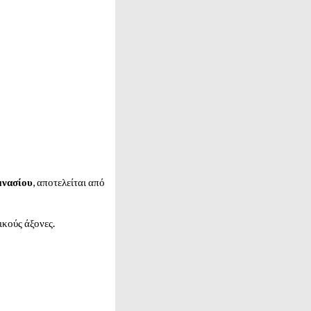
νασίου
, αποτελείται από
ικούς άξονες.