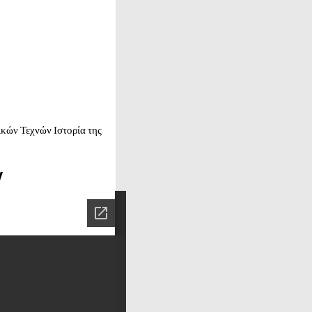
κών Τεχνών Ιστορία της
ν