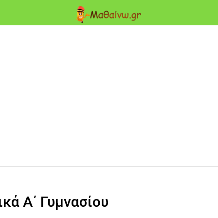
ικά Α΄ Γυμνασίου