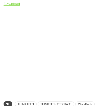
Download
THINK TEEN
THINK TEEN 2ST GRADE
WorkBook