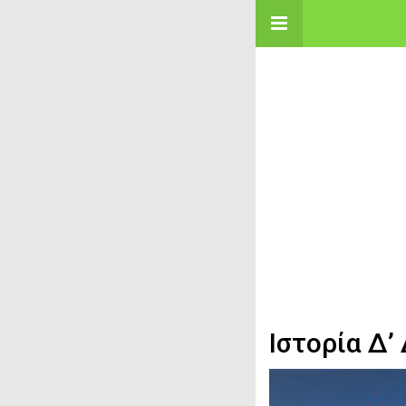
Ιστορία Δ’