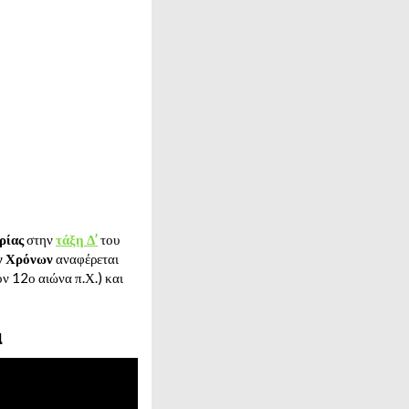
ρίας
στην
τάξη Δ’
του
ν Χρόνων
αναφέρεται
ν 12ο αιώνα π.Χ.) και
α