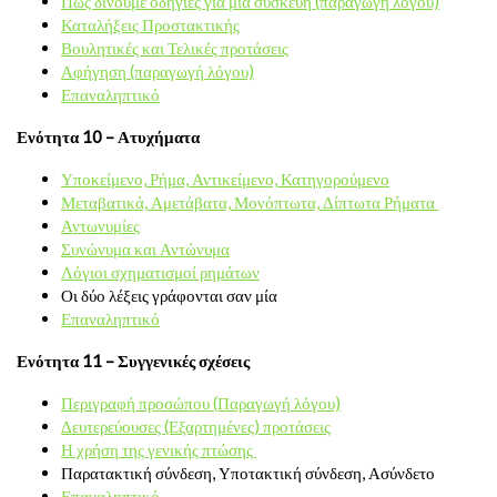
Πώς δίνουμε οδηγίες για μία συσκευή (παραγωγή λόγου)
Καταλήξεις Προστακτικής
Βουλητικές και Τελικές προτάσεις
Αφήγηση (παραγωγή λόγου)
Επαναληπτικό
Ενότητα 10 – Ατυχήματα
Υποκείμενο, Ρήμα, Αντικείμενο, Κατηγορούμενο
Μεταβατικά, Αμετάβατα, Μονόπτωτα, Δίπτωτα Ρήματα
Αντωνυμίες
Συνώνυμα και Αντώνυμα
Λόγιοι σχηματισμοί ρημάτων
Οι δύο λέξεις γράφονται σαν μία
Επαναληπτικό
Ενότητα 11 – Συγγενικές σχέσεις
Περιγραφή προσώπου (Παραγωγή λόγου)
Δευτερεύουσες (Εξαρτημένες) προτάσεις
Η χρήση της γενικής πτώσης
Παρατακτική σύνδεση, Υποτακτική σύνδεση, Ασύνδετο
Επαναληπτικό