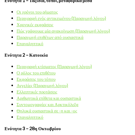
Ενότητα 1 – Ταξίδια, τόποι, μεταφορικά μέσα
Οι χρόνοι του ρήματος
Περιγραφή ενός αντικειμένου (Παραγωγή λόγου)
Χρονικές εκφράσεις
Πώς γράφουμε μία ανακοίνωση (Παραγωγή λόγου)
Παραγωγή επιθέτων από ουσιαστικά
Επαναληπτικό
Ενότητα 2 – Κατοικία
Περιγραφή κτίσματος (Παραγωγή λόγου)
Ο ρόλος του επιθέτου
Εκφράσεις του τόπου
Αγγελίες (Παραγωγή λόγου)
Ελλειπτικές προτάσεις
Αριθμητικά επίθετα και ουσιαστικά
Συντομογραφίες και Αρκτικόλεξα
Θηλυκά ουσιαστικά σε -η και -ος
Επαναληπτικό
Ενότητα 3 – 28η Οκτωβρίου