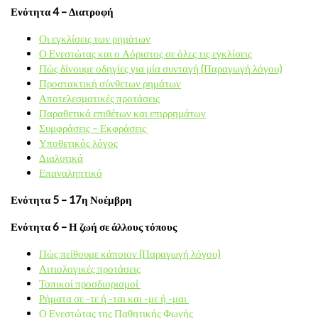
Ενότητα 4 – Διατροφή
Οι εγκλίσεις των ρημάτων
Ο Ενεστώτας και ο Αόριστος σε όλες τις εγκλίσεις
Πώς δίνουμε οδηγίες για μία συνταγή (Παραγωγή λόγου)
Προστακτική σύνθετων ρημάτων
Αποτελεσματικές προτάσεις
Παραθετικά επιθέτων και επιρρημάτων
Συμφράσεις – Εκφράσεις
Υποθετικός λόγος
Διαλυτικά
Επαναληπτικό
Ενότητα 5 – 17η Νοέμβρη
Ενότητα 6 – Η ζωή σε άλλους τόπους
Πώς πείθουμε κάποιον (Παραγωγή λόγου)
Αιτιολογικές προτάσεις
Τοπικοί προσδιορισμοί
Ρήματα σε -τε ή -ται και -με ή -μαι
Ο Ενεστώτας της Παθητικής Φωνής