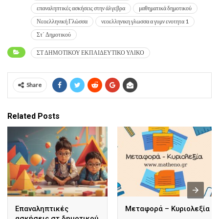
επαναληπτικές ασκήσεις στην άλγεβρα
μαθηματικά δημοτικού
Νεοελληνική Γλώσσα
νεοελληνικη γλωσσα α γυμν ενοτητα 1
Στ΄ Δημοτικού
ΣΤ ΔΗΜΟΤΙΚΟΥ ΕΚΠΑΙΔΕΥΤΙΚΟ ΥΛΙΚΟ
Share
Related Posts
Επαναληπτικές
Μεταφορά – Κυριολεξία
ασκήσεις στ δημοτικού