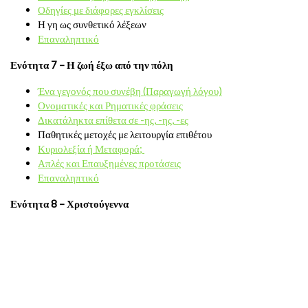
Οδηγίες με διάφορες εγκλίσεις
Η γη ως συνθετικό λέξεων
Επαναληπτικό
Ενότητα 7 – Η ζωή έξω από την πόλη
Ένα γεγονός που συνέβη (Παραγωγή λόγου)
Ονοματικές και Ρηματικές φράσεις
Δικατάληκτα επίθετα σε -ης, -ης, -ες
Παθητικές μετοχές με λειτουργία επιθέτου
Κυριολεξία ή Μεταφορά;
Απλές και Επαυξημένες προτάσεις
Επαναληπτικό
Ενότητα 8 – Χριστούγεννα