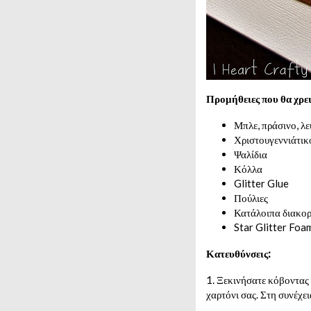
Προμήθειες που θα χρει
Μπλε, πράσινο, λε
Χριστουγεννιάτικ
Ψαλίδια
Κόλλα
Glitter Glue
Πούλιες
Κατάλοιπα διακο
Star Glitter Foa
Κατευθύνσεις:
1. Ξεκινήσατε κόβοντας 
χαρτόνι σας. Στη συνέχε