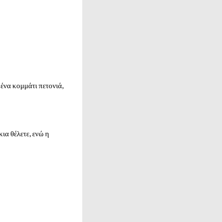
 ένα κομμάτι πετονιά,
ια θέλετε, ενώ η