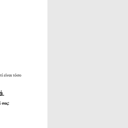
ί είναι τόσο
ά.
 σας: