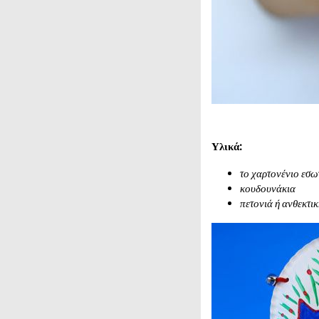
Υλικά:
το χαρτονένιο εσω
κουδουνάκια
πετονιά ή ανθεκτι