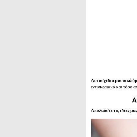
Αυτοσχέδια μουσικά όρ
εντυπωσιακά και τόσο απ
Α
Απολαύστε τις ιδέες μα