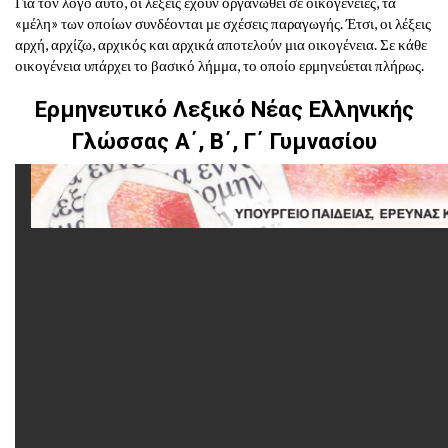
Για τον λόγο αυτό, οι λέξεις έχουν οργανωθεί σε οικογένειες, τα
«μέλη» των οποίων συνδέονται με σχέσεις παραγωγής. Έτσι, οι λέξεις
αρχή, αρχίζω, αρχικός και αρχικά αποτελούν μια οικογένεια. Σε κάθε
οικογένεια υπάρχει το βασικό λήμμα, το οποίο ερμηνεύεται πλήρως.
Ερμηνευτικό Λεξικό Νέας Ελληνικής
Γλώσσας Α΄, Β΄, Γ΄ Γυμνασίου