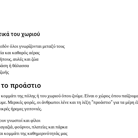
τικά του χωριού
χεδόν όλοι γνωρίζονται μεταξύ τους
ία και καθαρός αέρας
ήπους, αυλές και ζώα
δάση ή θάλασσα
 ζωής
ι το προάστιο
ό κομμάτι της πόλης ή του χωριού όπου ζούμε. Είναι ο χώρος όπου παίζουμε
με. Μερικές φορές, οι άνθρωποι λένε και τη λέξη “προάστιο” για τα μέρη έ
ικρές ήρεμες γειτονιές.
ζουν γνωστοί και φίλοι
γαζιά, φούρνοι, πλατείες και πάρκα
ναι κομμάτι της καθημερινότητάς μας