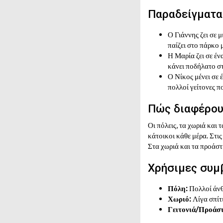
Παραδείγματα
Ο Γιάννης ζει σε 
παίζει στο πάρκο μ
Η Μαρία ζει σε έν
κάνει ποδήλατο σ
Ο Νίκος μένει σε 
πολλοί γείτονες π
Πώς διαφέρουν
Οι πόλεις, τα χωριά και
κάτοικοι κάθε μέρα. Στις
Στα χωριά και τα προάστι
Χρήσιμες συμβ
Πόλη:
Πολλοί άνθρ
Χωριό:
Λίγα σπίτι
Γειτονιά/Προάστ