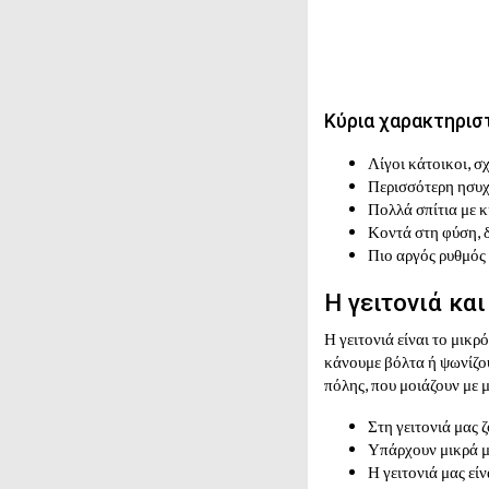
Κύρια χαρακτηρισ
Λίγοι κάτοικοι, σ
Περισσότερη ησυχ
Πολλά σπίτια με κ
Κοντά στη φύση, 
Πιο αργός ρυθμός
Η γειτονιά κα
Η γειτονιά είναι το μικρ
κάνουμε βόλτα ή ψωνίζου
πόλης, που μοιάζουν με μ
Στη γειτονιά μας 
Υπάρχουν μικρά μα
Η γειτονιά μας εί