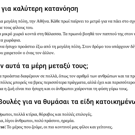
 για καλύτερη κατανόηση
μια μεγάλη πόλη, την Αθήνα. Κάθε πρωί παίρνει το μετρό για να πάει στο σ
ε τους φίλους του.
α μικρό χωριό κοντά στη θάλασσα. Τα πρωινά βοηθά τον παππού της στον
τα χωράφια.
ένα ήσυχο προάστιο έξω από τη μεγάλη πόλη. Στον δρόμο του υπάρχουν δέν
ου χαιρετούν ο ένας τον άλλον.
 αυτά τα μέρη μεταξύ τους;
 τα προάστια διαφέρουν σε πολλά, όπως τον αριθμό των ανθρώπων και τα π
 πόλεις μπορείς να βρεις περισσότερα πράγματα, αλλά έχει και περισσότερ
α η ζωή είναι πιο ήσυχη και οι άνθρωποι χαίρονται τη φύση γύρω τους.
ουλές για να θυμάσαι τα είδη κατοικημέν
ωποι, πολλά κτίρια, θόρυβος και πολλές επιλογές.
α, λίγοι άνθρωποι, πολύ πράσινο, ηρεμία.
ιο:
Το μέρος που ζούμε, οι πιο κοντινοί μας φίλοι και γείτονες.