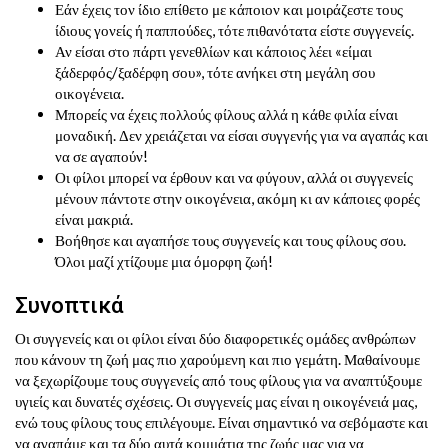
Εάν έχεις τον ίδιο επίθετο με κάποιον και μοιράζεστε τους
ίδιους γονείς ή παππούδες, τότε πιθανότατα είστε συγγενείς.
Αν είσαι στο πάρτι γενεθλίων και κάποιος λέει «είμαι
ξάδερφός/ξαδέρφη σου», τότε ανήκει στη μεγάλη σου
οικογένεια.
Μπορείς να έχεις πολλούς φίλους αλλά η κάθε φιλία είναι
μοναδική. Δεν χρειάζεται να είσαι συγγενής για να αγαπάς και
να σε αγαπούν!
Οι φίλοι μπορεί να έρθουν και να φύγουν, αλλά οι συγγενείς
μένουν πάντοτε στην οικογένεια, ακόμη κι αν κάποιες φορές
είναι μακριά.
Βοήθησε και αγαπήσε τους συγγενείς και τους φίλους σου.
Όλοι μαζί χτίζουμε μια όμορφη ζωή!
Συνοπτικά
Οι συγγενείς και οι φίλοι είναι δύο διαφορετικές ομάδες ανθρώπων
που κάνουν τη ζωή μας πιο χαρούμενη και πιο γεμάτη. Μαθαίνουμε
να ξεχωρίζουμε τους συγγενείς από τους φίλους για να αναπτύξουμε
υγιείς και δυνατές σχέσεις. Οι συγγενείς μας είναι η οικογένειά μας,
ενώ τους φίλους τους επιλέγουμε. Είναι σημαντικό να σεβόμαστε και
να αγαπάμε και τα δύο αυτά κομμάτια της ζωής μας για να