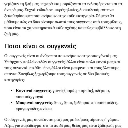
γεμίζουν τη ζωή μας με χαρά και μοιράζονται τα ενδιαφέροντα και τα
όνειρά μας. Συχνά, ειδικά σε μικρές ηλικίες, δυσκολευόμαστε να
ξεκαθαρίσουμε ποιοι ανήκουν στην κάθε κατηγορία. Σήμερα θα
μάθουμε πώς να διακρίνουμε σωστά τους συγγενείς από τους φίλους,
ποια είναι τα χαρακτηριστικά κάθε σχέσης και πώς συμβάλλουν στη
ζωή μας.
Ποιοι είναι οι συγγενείς
Οι συγγενείς είναι οι άνθρωποι που ανήκουν στην οικογένειά μας.
Υπάρχουν πολλών ειδών συγγενείς: άλλοι είναι πολύ κοντά μας και
τους συναντάμε κάθε μέρα, άλλοι είναι μακρινοί και τους βλέπουμε
σπάνια. Συνήθως ξεχωρίζουμε τους συγγενείς σε δύο βασικές
κατηγορίες:
Κοντινοί συγγενείς
: γονείς (μαμά, μπαμπάς), αδέρφια,
παππούς, γιαγιά
Μακρινοί συγγενείς
: θείες, θείοι, ξαδέρφια, προπαππούδες,
προγιαγιάδες, ανίψια
Οι συγγενείς μας συνδέονται μαζί μας με δεσμούς αίματος ή γάμου.
Λέμε, για παράδειγμα, ότι το παιδί μιας θείας μας είναι ξάδερφός μας