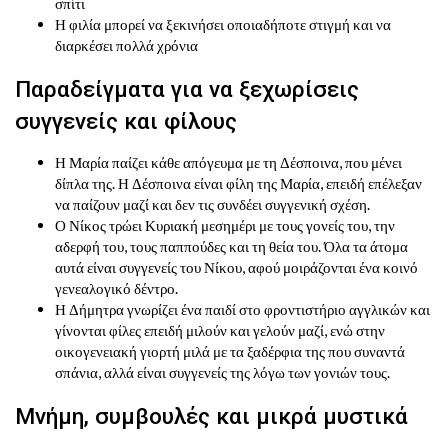
σπίτι
Η φιλία μπορεί να ξεκινήσει οποιαδήποτε στιγμή και να
διαρκέσει πολλά χρόνια
Παραδείγματα για να ξεχωρίσεις
συγγενείς και φίλους
Η Μαρία παίζει κάθε απόγευμα με τη Δέσποινα, που μένει
δίπλα της. Η Δέσποινα είναι φίλη της Μαρία, επειδή επέλεξαν
να παίζουν μαζί και δεν τις συνδέει συγγενική σχέση.
Ο Νίκος τρώει Κυριακή μεσημέρι με τους γονείς του, την
αδερφή του, τους παππούδες και τη θεία του. Όλα τα άτομα
αυτά είναι συγγενείς του Νίκου, αφού μοιράζονται ένα κοινό
γενεαλογικό δέντρο.
Η Δήμητρα γνωρίζει ένα παιδί στο φροντιστήριο αγγλικών και
γίνονται φίλες επειδή μιλούν και γελούν μαζί, ενώ στην
οικογενειακή γιορτή μιλά με τα ξαδέρφια της που συναντά
σπάνια, αλλά είναι συγγενείς της λόγω των γονιών τους.
Μνήμη, συμβουλές και μικρά μυστικά