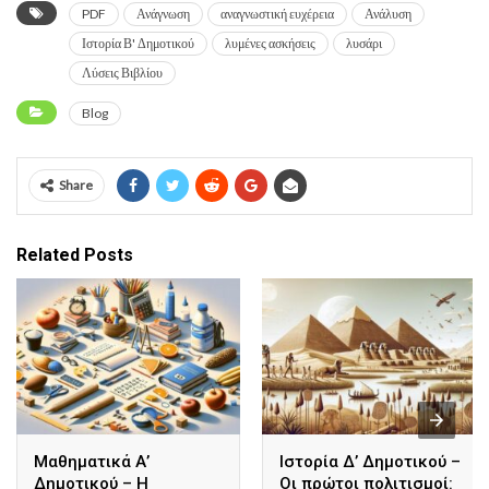
PDF
Ανάγνωση
αναγνωστική ευχέρεια
Ανάλυση
Ιστορία Β' Δημοτικού
λυμένες ασκήσεις
λυσάρι
Λύσεις Βιβλίου
Blog
Share
Related Posts
Μαθηματικά Α’
Ιστορία Δ’ Δημοτικού –
Δημοτικού – Η
Οι πρώτοι πολιτισμοί: