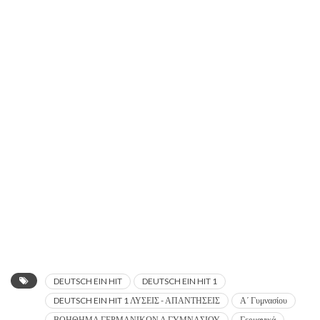
DEUTSCH EIN HIT
DEUTSCH EIN HIT 1
DEUTSCH EIN HIT 1 ΛΥΣΕΙΣ - ΑΠΑΝΤΗΣΕΙΣ
Α΄ Γυμνασίου
ΒΟΗΘΗΜΑ ΓΕΡΜΑΝΙΚΩΝ Α ΓΥΜΝΑΣΙΟΥ
Γερμανικά