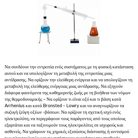
Να συνδέουν την εντροπία ενός συστήματος με τη φυσική κατάσταση
αυτού και να υπολογίζουν τη μεταβολή της εντροπίας μιας
αντίδρασης. Να ορίζουν την ελεύθερη ενέργεια και να υπολογίζουν τη
μεταβολή της ελεύθερης ενέργειας μιας αντίδρασης. Να εξηγούν
διάφορα φαινόμενα της καθημερινής ζωής με τη βοήθεια των νόμων
της θερμοδυναμικής – Να ορίζουν τι είναι οξύ και τι βάση κατά
Arrhenius και κατά Bronsted – Lowry και να αναγνωρίζουν τα
συζυγή ζεύγη οξέων -βάσεων. Να ορίζουν τη σχετική ισχύ ενός
ηλεκτρολύτη, να περιγράφουν τους παράγοντες από τους οποίους
εξαρτάται και να ταξινομούν τους ηλεκτρολύτες σε ισχυρούς και
ασθενείς. Να γράφουν τις χημικές εξισώσεις διάστασης ή ιοντισμού
των ηλεκτρολυτών και τις αντίστοιχες εκφράσεις της σταθεράς