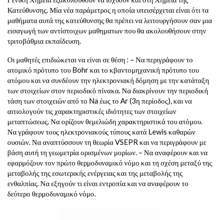
Κατεύθυνσης. Μία νέα παράμετρος η οποία υπεισέρχεται είναι ότι τα
μαθήματα αυτά της κατεύθυνσης θα πρέπει να λειτουργήσουν σαν μια
εισαγωγή των αντίστοιχων μαθηματων που θα ακολουθήσουν στην
τριτοβάθμια εκπαίδευση.
Οι μαθητές επιδιώκεται να είναι σε θέση : – Να περιγράφουν το
ατομικό πρότυπο του Bohr και το κβαντομηχανική πρότυπο του
ατόμου και να συνδέουν την ηλεκτρονιακή δόμηση με την κατάταξη
των στοιχείων στον περιοδικό πίνακα. Να διακρίνουν την περιοδική
τάση των στοιχειών από το Na έως το Ar (3η περίοδος), και να
αιτιολογούν τις χαρακτηριστικές ιδιότητες των στοιχείων
μεταπτώσεως. Να ορίζουν θεμελιώδη χαρακτηριστικά του ατόμου.
Να γράφουν τους ηλεκτρονιακούς τύπους κατά Lewis καθαρών
ουσιών. Να αναπτύσσουν τη θεωρία VSEPR και να περιγράφουν με
βάση αυτή τη γεωμετρία ορισμένων μορίων. – Να αναφέρουν και να
εφαρμόζουν τον πρώτο θερμοδυναμικό νόμο και τη σχέση μεταξύ της
μεταβολής της εσωτερικής ενέργειας και της μεταβολής της
ενθαλπίας. Να εξηγούν τι είναι εντροπία και να αναφέρουν το
δεύτερο θερμοδυναμικό νόμο.