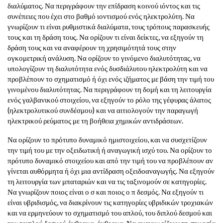
διαλύματος. Να περιγράφουν την επίδραση κοινού ιόντος και τις
συνέπειες που έχει στο βαθμό ιοντισμού ενός ηλεκτρολύτη. Να
γνωρίζουν τι είναι ρυθμιστικά διαλύματα, τους τρόπους παρασκευής
τους και τη δράση τους. Να ορίζουν τι είναι δείκτες, να εξηγούν τη
δράση τους και να αναφέρουν τη χρησιμότητά τους στην
ογκομετρική ανάλυση. Να ορίζουν το γινόμενο διαλυτότητας, να
υπολογίζουν τη διαλυτότητα ενός δυσδιάλυτου ηλεκτρολύτη και να
προβλέπουν το σχηματισμό ή όχι ενός ιζήματος με βάση την τιμή του
γινομένου διαλυτότητας. Να περιγράφουν τη δομή και τη λειτουργία
ενός γαλβανικού στοιχείου, να εξηγούν το ρόλο της γέφυρας άλατος
(ηλεκτρολυτικού συνδέσμου) και να αιτιολογούν την παραγωγή
ηλεκτρικού ρεύματος με τη βοήθεια χημικών αντιδράσεων.
Να ορίζουν το πρότυπο δυναμικό ημιστοιχείου, και να συσχετίζουν
την τιμή του με την οξειδωτική ή αναγωγική ισχύ του. Να ορίζουν το
πρότυπο δυναμικό στοιχείου και από την τιμή του να προβλέπουν αν
γίνεται αυθόρμητα ή όχι μια αντίδραση οξειδοαναγωγής. Να εξηγούν
τη λειτουργία των μπαταριών και να τις ταξινομούν σε κατηγορίες.
Να γνωρίζουν ποιος είναι ο σ και ποιος ο π δεσμός. Να εξηγούν τι
είναι υβριδισμός, να διακρίνουν τις κατηγορίες υβριδικών τροχιακών
και να ερμηνεύουν το σχηματισμό του απλού, του διπλού δεσμού και