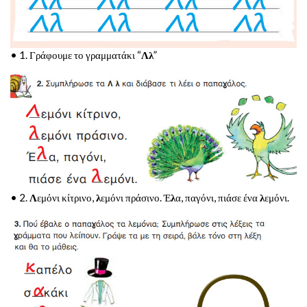
• 1. Γράφουμε το γραμματάκι “
Λλ
”
• 2.
Λ
εμόνι κίτρινο,
λ
εμόνι πράσινο. Έ
λ
α, παγόνι, πιάσε ένα
λ
εμόνι.