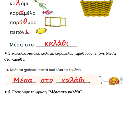
• 3.
κ
απέλο, σ
α
κάκι, κα
λ
άμι, καρ
α
μέλα, παρά
θ
υρο, πεπόν
ι
. Μέσα
στο
καλάθι
.
• 4. Γράφουμε τη φράση “
Μέσα στο καλάθι
“.