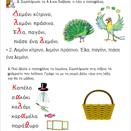
• 2.
Λ
εμόνι κίτρινο,
λ
εμόνι πράσινο. Έ
λ
α, παγόνι, πιάσε
ένα
λ
εμόνι.