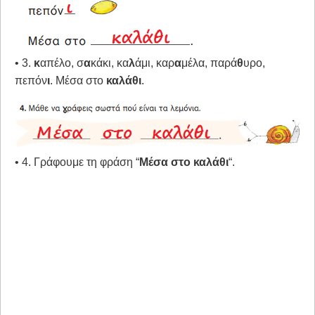
• 3.
κ
απέλο, σ
α
κάκι, κα
λ
άμι, καρ
α
μέλα, παρά
θ
υρο,
πεπόν
ι
. Μέσα στο
καλάθι
.
• 4. Γράφουμε τη φράση “
Μέσα στο καλάθι
“.