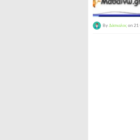
By
Δάσκαλος
on 21 