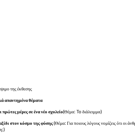
άψιμο της έκθεσης
κά απαντημένα θέματα
ρώτες μέρες σε ένα νέο σχολείο
(Θέμα: To διάλειμμα)
ίδι στον κόσμο της φύσης
(Θέμα: Για ποιους λόγους νομίζεις ότι οι άν
η;)