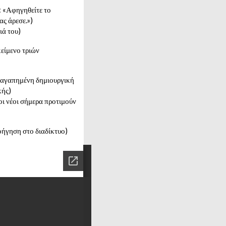
 «Αφηγηθείτε το
ας άρεσε.»)
ιά του)
κείμενο τριών
 αγαπημένη δημιουργική
κής)
οι νέοι σήμερα προτιμούν
οήγηση στο διαδίκτυο)