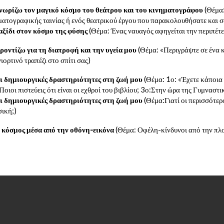
ίζω τον μαγικό κόσμο του θεάτρου και του κινηματογράφου
(Θέμα:
ματογραφικής ταινίας ή ενός θεατρικού έργου που παρακολουθήσατε και σ
ίδι στον κόσμο της φύσης
(Θέμα: Ένας ναυαγός αφηγείται την περιπέτε
τίζω για τη διατροφή και την υγεία μου
(Θέμα: «Περιγράψτε σε ένα 
ορτινό τραπέζι στο σπίτι σας)
δημιουργικές δραστηριότητες στη ζωή μου
(Θέμα: 1ο: «Έχετε κάποια
οιοι πιστεύεις ότι είναι οι εχθροί του βιβλίου; 3ο:Στην ώρα της Γυμναστι
δημιουργικές δραστηριότητες στη ζωή μου
(Θέμα:Γιατί οι περισσότερ
σική;)
όσμος μέσα από την οθόνη-εικόνα
(Θέμα: Οφέλη-κίνδυνοι από την πλ