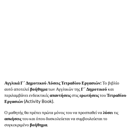
Αγγλικά Γ΄ Δημοτικού Λύσεις Τετραδίου Εργασιών:
Το βιβλίο
αυτό αποτελεί
βοήθημα
των Αγγλικών της
Γ΄ Δημοτικού
και
περιλαμβάνει ενδεικτικές
απαντήσεις
στις
ερωτήσεις
του
Τετραδίου
Εργασιών
(Activity Book).
Ο μαθητής θα πρέπει πρώτα μόνος του να προσπαθεί να
λύσει
τις
ασκήσεις
του και όπου δυσκολεύεται να συμβουλεύεται το
συγκεκριμένο
βοήθημα
.