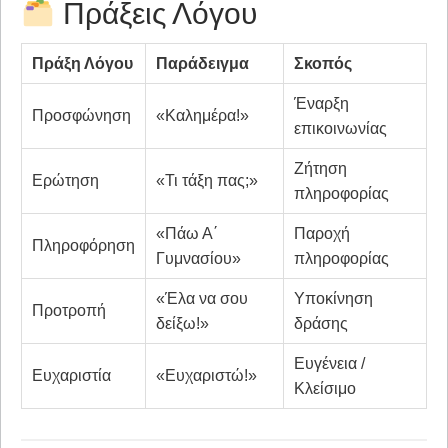
Πράξεις Λόγου
Πράξη Λόγου
Παράδειγμα
Σκοπός
Έναρξη
Προσφώνηση
«Καλημέρα!»
επικοινωνίας
Ζήτηση
Ερώτηση
«Τι τάξη πας;»
πληροφορίας
«Πάω Α΄
Παροχή
Πληροφόρηση
Γυμνασίου»
πληροφορίας
«Έλα να σου
Υποκίνηση
Προτροπή
δείξω!»
δράσης
Ευγένεια /
Ευχαριστία
«Ευχαριστώ!»
Κλείσιμο