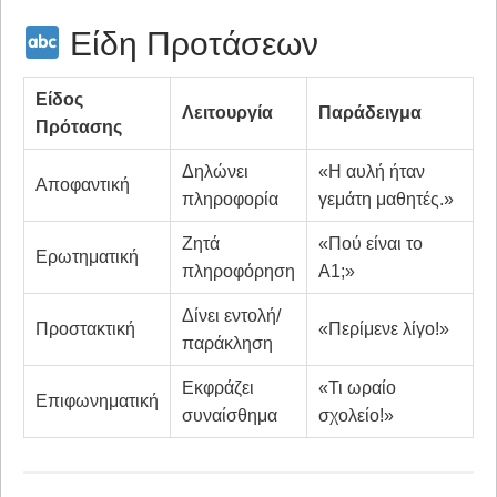
Είδη Προτάσεων
Είδος
Λειτουργία
Παράδειγμα
Πρότασης
Δηλώνει
«Η αυλή ήταν
Αποφαντική
πληροφορία
γεμάτη μαθητές.»
Ζητά
«Πού είναι το
Ερωτηματική
πληροφόρηση
Α1;»
Δίνει εντολή/
Προστακτική
«Περίμενε λίγο!»
παράκληση
Εκφράζει
«Τι ωραίο
Επιφωνηματική
συναίσθημα
σχολείο!»