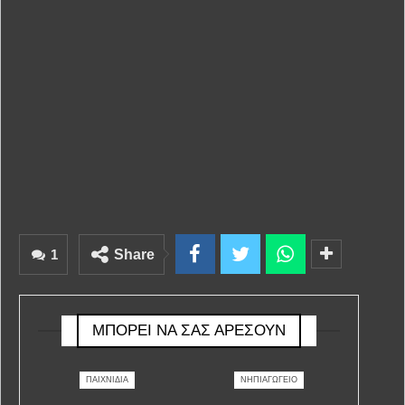
1
Share
ΜΠΟΡΕΊ ΝΑ ΣΑΣ ΑΡΈΣΟΥΝ
ΠΑΙΧΝΙΔΙΑ
ΝΗΠΙΑΓΩΓΕΙΟ