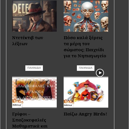
Ντετέκτιβ των
Πόσο καλά ξέρεις
λέξεων
τα μέρη του
σώματος; Παιχνίδι
για το Νηπιαγωγείο
ΠΑΙΧΝΙΔΙΑ
ΠΑΙΧΝΙΔΙΑ
Γρίφοι –
Παίζω Angry Birds!
Σπαζοκεφαλιές
Μαθηματικά και