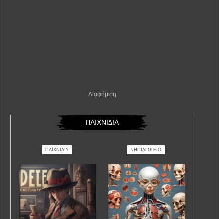
Διαφήμιση
ΠΑΙΧΝΙΔΙΑ
ΠΑΙΧΝΙΔΙΑ
ΝΗΠΙΑΓΩΓΕΙΟ