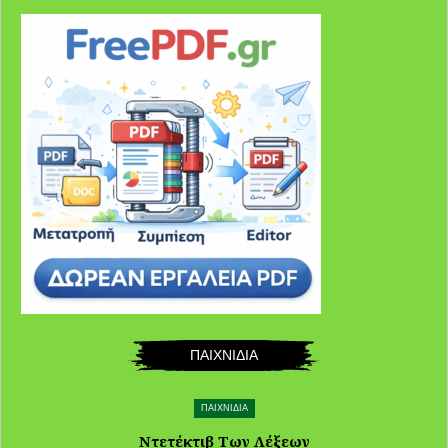
ΠΑΙΧΝΙΔΙΑ
ΠΑΙΧΝΙΔΙΑ
Ντετέκτιβ Των Λέξεων