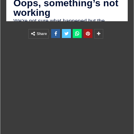
Share