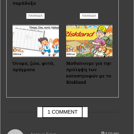
παράδοξα
ΠΑΙΧΝΙΔΙΑ
ΠΑΙΧΝΙΔΙΑ
Όνομα, ζώα, φυτά,
Μαθαίνουμε για την
πράγματα
πρόληψη των
καταστροφών με το
Riskland
1 COMMENT
4 έτη ago