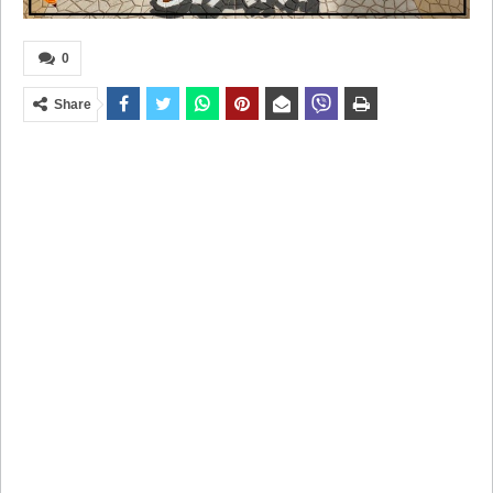
0
Share