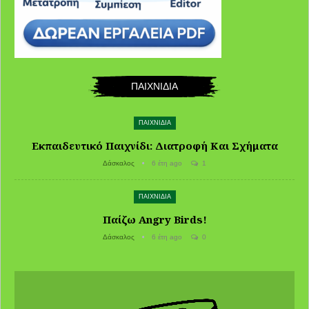
ΠΑΙΧΝΙΔΙΑ
ΠΑΙΧΝΙΔΙΑ
Εκπαιδευτικό Παιχνίδι: Διατροφή Και Σχήματα
Δάσκαλος
6 έτη ago
1
ΠΑΙΧΝΙΔΙΑ
Παίζω Angry Birds!
Δάσκαλος
6 έτη ago
0