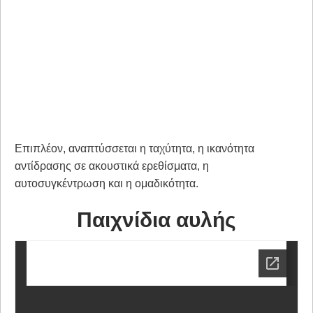
Επιπλέον, αναπτύσσεται η ταχύτητα, η ικανότητα
αντίδρασης σε ακουστικά ερεθίσματα, η
αυτοσυγκέντρωση και η ομαδικότητα.
Παιχνίδια αυλής