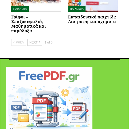
ΠΑΙΧΝΙΔΙΑ
ΠΑΙΧΝΙΔΙΑ
Γρίφοι –
Εκπαιδευτικό παιχνίδι:
Σπαζοκεφαλιές
Διατροφή και σχήματα
Μαθηματικά και
παράδοξα
PREV
NEXT
1 of 5