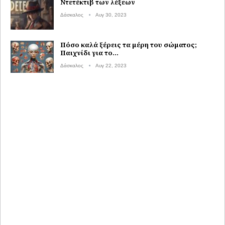
Ντετέκτιβ των λέξεων
Δάσκαλος
Αυγ 30, 2023
Πόσο καλά ξέρεις τα μέρη του σώματος;
Παιχνίδι για το…
Δάσκαλος
Αυγ 22, 2023