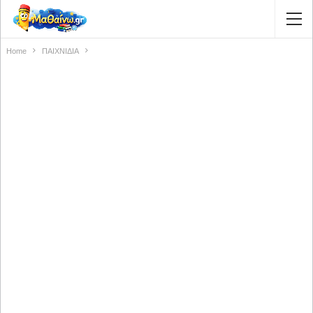
Home
ΠΑΙΧΝΙΔΙΑ