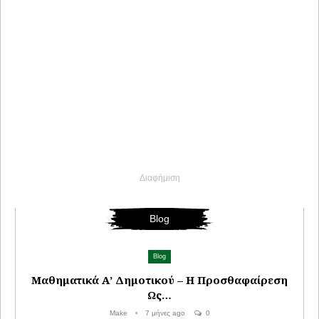
Διαφήμιση
Blog
Blog
Μαθηματικά Α’ Δημοτικού – Η Προσθαφαίρεση
Ως…
Make
7 μήνες ago
0