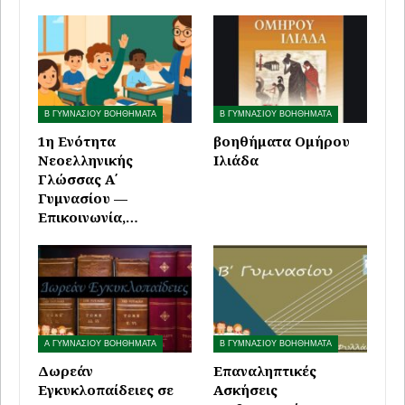
Β ΓΥΜΝΑΣΙΟΥ ΒΟΗΘΗΜΑΤΑ
Β ΓΥΜΝΑΣΙΟΥ ΒΟΗΘΗΜΑΤΑ
1η Ενότητα
βοηθήματα Ομήρου
Νεοελληνικής
Ιλιάδα
Γλώσσας Α΄
Γυμνασίου —
Επικοινωνία,…
Α ΓΥΜΝΑΣΙΟΥ ΒΟΗΘΗΜΑΤΑ
Β ΓΥΜΝΑΣΙΟΥ ΒΟΗΘΗΜΑΤΑ
Δωρεάν
Επαναληπτικές
Εγκυκλοπαίδειες σε
Ασκήσεις