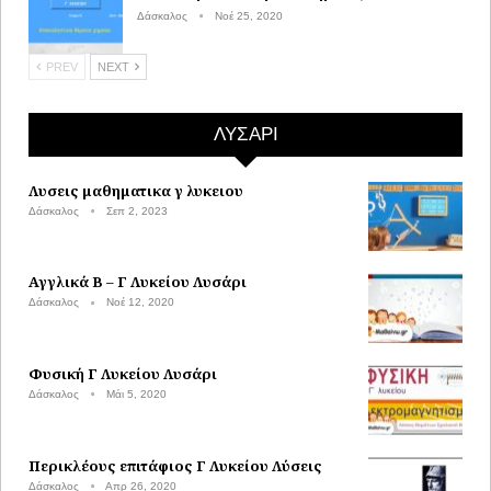
Δάσκαλος
Νοέ 25, 2020
PREV
NEXT
ΛΥΣΑΡΙ
Λυσεις μαθηματικα γ λυκειου
Δάσκαλος
Σεπ 2, 2023
Αγγλικά Β – Γ Λυκείου Λυσάρι
Δάσκαλος
Νοέ 12, 2020
Φυσική Γ Λυκείου Λυσάρι
Δάσκαλος
Μάι 5, 2020
Περικλέους επιτάφιος Γ Λυκείου Λύσεις
Δάσκαλος
Απρ 26, 2020