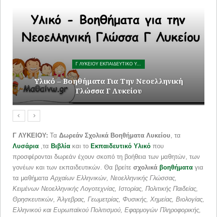
Γ ΛΥΚΕΙΟΥ ΕΚΠΑΙΔΕΥΤΙΚΟ ΥΛΙΚΟ
θήματα Για Την Νεοελληνική
Φύλλα Εργασίας Μα
λώσσα Γ Λυκείου
Γ ΛΥΚΕΙΟΥ:
Τα
Δωρεάν Σχολικά Βοηθήματα Λυκείου
, τα
Λυσάρια
,τα
Βιβλία
και το
Εκπαιδευτικό Υλικό
που
προσφέρονται δωρεάν έχουν σκοπό τη βοήθεια των μαθητών, των
γονέων και των εκπαιδευτικών. Θα βρείτε
σχολικά
βοηθήματα
για
τα μαθήματα
Αρχαίων Ελληνικών, Νεοελληνικής Γλώσσας,
Κειμένων Νεοελληνικής Λογοτεχνίας, Ιστορίας, Πολιτικής Παιδείας,
Θρησκευτικών, Άλγεβρας, Γεωμετρίας, Φυσικής, Χημείας, Βιολογίας,
Ελληνικού και Ευρωπαϊκού Πολιτισμού, Εφαρμογών Πληροφορικής,