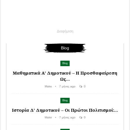
Διαφήμιση
Blog
Blog
Μαθηματικά Α’ Δημοτικού – Η Προσθαφαίρεση
Ως…
Make
7 μήνες ago
0
Blog
Ιστορία Δ’ Δημοτικού – Οι Πρώτοι Πολιτισμοί:…
Make
7 μήνες ago
0