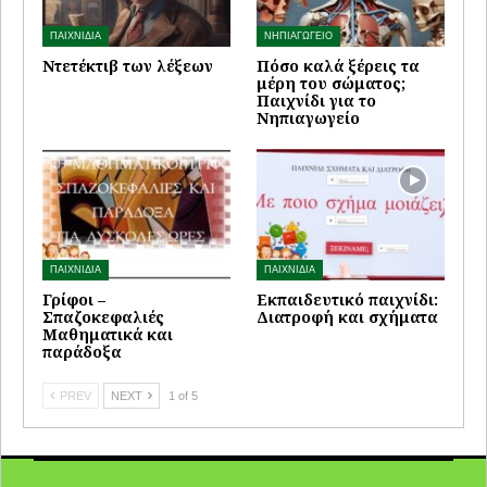
ΠΑΙΧΝΙΔΙΑ
ΝΗΠΙΑΓΩΓΕΙΟ
Ντετέκτιβ των λέξεων
Πόσο καλά ξέρεις τα
μέρη του σώματος;
Παιχνίδι για το
Νηπιαγωγείο
ΠΑΙΧΝΙΔΙΑ
ΠΑΙΧΝΙΔΙΑ
Γρίφοι –
Εκπαιδευτικό παιχνίδι:
Σπαζοκεφαλιές
Διατροφή και σχήματα
Μαθηματικά και
παράδοξα
PREV
NEXT
1 of 5