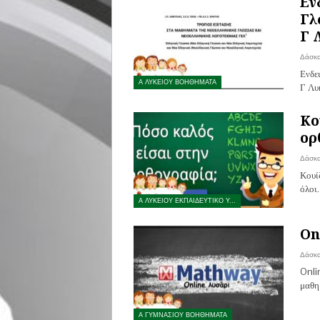
Εν
Γλ
Γ 
Δάσκ
Ενδε
Α ΛΥΚΕΙΟΥ ΒΟΗΘΗΜΑΤΑ
Γ Λυ
Κο
ορ
Δάσκ
Κουί
όλοι
Α ΛΥΚΕΙΟΥ ΕΚΠΑΙΔΕΥΤΙΚΟ ΥΛΙΚΟ
On
Δάσκ
Onli
μαθη
Α ΓΥΜΝΑΣΙΟΥ ΒΟΗΘΗΜΑΤΑ