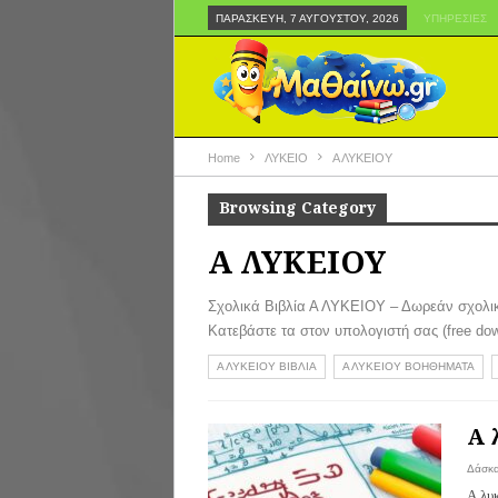
ΠΑΡΑΣΚΕΥΉ, 7 ΑΥΓΟΎΣΤΟΥ, 2026
ΥΠΗΡΕΣΊΕΣ
Home
ΛΥΚΕΙΟ
Α ΛΥΚΕΙΟΥ
Browsing Category
Α ΛΥΚΕΙΟΥ
Σχολικά Βιβλία Α ΛΥΚΕΙΟΥ – Δωρεάν σχολικά
Κατεβάστε τα στον υπολογιστή σας (free dow
Α ΛΥΚΕΙΟΥ ΒΙΒΛΙΑ
Α ΛΥΚΕΙΟΥ ΒΟΗΘΗΜΑΤΑ
Α 
Δάσκ
Α λυκ