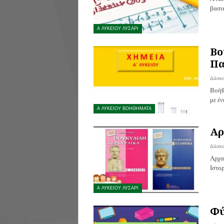
βασι
Α ΛΥΚΕΙΟΥ ΛΥΣΑΡΙ
Βο
Πα
Δάσκ
Βοήθ
με έ
Α ΛΥΚΕΙΟΥ ΒΟΗΘΗΜΑΤΑ
Αρ
Δάσκ
Αρχα
Ιστο
Α ΛΥΚΕΙΟΥ ΛΥΣΑΡΙ
Φύ