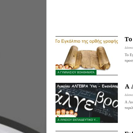
Το
Δάσκ
Το Ε
προσ
Α ΓΥΜΝΑΣΙΟΥ ΒΟΗΘΗΜΑΤΑ
Α 
Δάσκ
Α Λυ
περι
Α ΛΥΚΕΙΟΥ ΕΚΠΑΙΔΕΥΤΙΚΟ ΥΛΙΚΟ