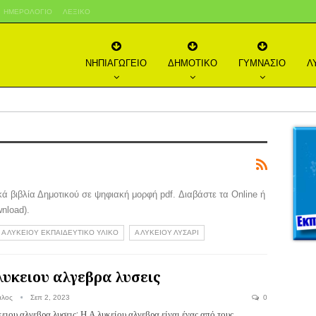
ΗΜΕΡΟΛΌΓΙΟ
ΛΕΞΙΚΌ
ΝΗΠΙΑΓΩΓΕΙΟ
ΔΗΜΟΤΙΚΟ
ΓΥΜΝΑΣΙΟ
Λ
 βιβλία Δημοτικού σε ψηφιακή μορφή pdf. Διαβάστε τα Online ή
nload).
Α ΛΥΚΕΙΟΥ ΕΚΠΑΙΔΕΥΤΙΚΟ ΥΛΙΚΟ
Α ΛΥΚΕΙΟΥ ΛΥΣΑΡΙ
λυκειου αλγεβρα λυσεις
αλος
Σεπ 2, 2023
0
ειου αλγεβρα λυσεις: Η Α λυκείου αλγεβρα είναι ένας από τους