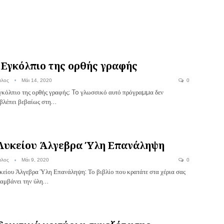
 Εγκόλπιο της ορθής γραφής
αλος
Μάι 14, 2020
0
γκόλπιο της ορθής γραφής: To γλωσσικό αυτό πρόγραµµα δεν
βλέπει βεβαίως στη…
Λυκείου Άλγεβρα Ύλη Επανάληψη
αλος
Μάι 9, 2020
0
κείου Άλγεβρα Ύλη Επανάληψη: Το βιβλίο που κρατάτε στα χέρια σας
λαμβάνει την ύλη…