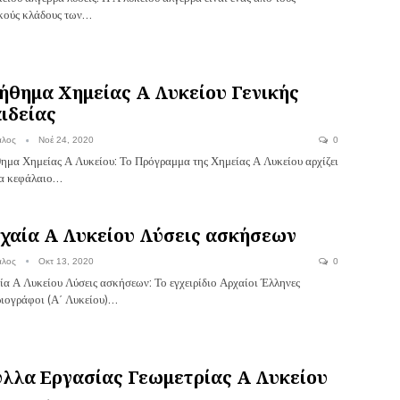
κούς κλάδους των…
ήθημα Χημείας Α Λυκείου Γενικής
ιδείας
αλος
Νοέ 24, 2020
0
ημα Χημείας Α Λυκείου: Το Πρόγραμμα της Χημείας Α Λυκείου αρχίζει
να κεφάλαιο…
χαία Α Λυκείου Λύσεις ασκήσεων
αλος
Οκτ 13, 2020
0
ία Α Λυκείου Λύσεις ασκήσεων: Το εγχειρίδιο Αρχαίοι Έλληνες
ριογράφοι (Α΄ Λυκείου)…
λλα Εργασίας Γεωμετρίας Α Λυκείου