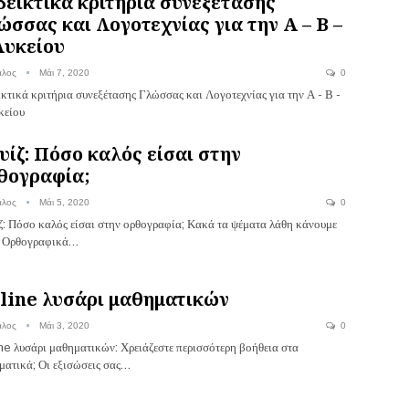
δεικτικά κριτήρια συνεξέτασης
ώσσας και Λογοτεχνίας για την Α – Β –
Λυκείου
αλος
Μάι 7, 2020
0
ικτικά κριτήρια συνεξέτασης Γλώσσας και Λογοτεχνίας για την Α - Β -
κείου
υίζ: Πόσο καλός είσαι στην
θογραφία;
αλος
Μάι 5, 2020
0
ζ: Πόσο καλός είσαι στην ορθογραφία; Κακά τα ψέματα λάθη κάνουμε
. Ορθογραφικά…
line λυσάρι μαθηματικών
αλος
Μάι 3, 2020
0
ne λυσάρι μαθηματικών: Χρειάζεστε περισσότερη βοήθεια στα
ματικά; Οι εξισώσεις σας…