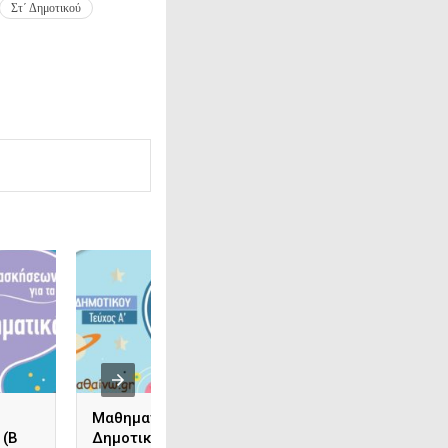
Στ΄ Δημοτικού
Μαθηματικά Στ΄
Γλώσσα Στ΄ Δημο
 (Β
Δημοτικού Λυσάρι (Α
Λυσάρι (Β Τεύχος)