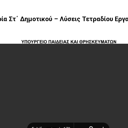
ρία Στ΄ Δημοτικού – Λύσεις Τετραδίου Εργ