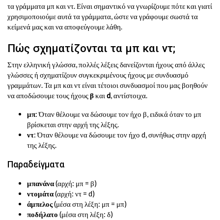
τα γράμματα μπ και ντ. Είναι σημαντικό να γνωρίζουμε πότε και γιατί
χρησιμοποιούμε αυτά τα γράμματα, ώστε να γράφουμε σωστά τα
κείμενά μας και να αποφεύγουμε λάθη.
Πώς σχηματίζονται τα μπ και ντ;
Στην ελληνική γλώσσα, πολλές λέξεις δανείζονται ήχους από άλλες
γλώσσες ή σχηματίζουν συγκεκριμένους ήχους με συνδυασμό
γραμμάτων. Τα μπ και ντ είναι τέτοιοι συνδυασμοί που μας βοηθούν
να αποδώσουμε τους ήχους
β
και
d
, αντίστοιχα.
μπ
: Όταν θέλουμε να δώσουμε τον ήχο β, ειδικά όταν το μπ
βρίσκεται στην αρχή της λέξης.
ντ
: Όταν θέλουμε να δώσουμε τον ήχο d, συνήθως στην αρχή
της λέξης.
Παραδείγματα
μπανάνα
(αρχή: μπ = β)
ντομάτα
(αρχή: ντ = d)
άμπελος
(μέσα στη λέξη: μπ = μπ)
ποδήλατο
(μέσα στη λέξη: δ)