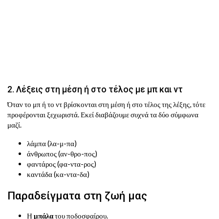
2. Λέξεις στη μέση ή στο τέλος με μπ και ντ
Όταν το μπ ή το ντ βρίσκονται στη μέση ή στο τέλος της λέξης, τότε
προφέρονται ξεχωριστά. Εκεί διαβάζουμε συχνά τα δύο σύμφωνα
μαζί.
λάμπα (λα-μ-πα)
άνθρωπος (αν-θρο-πος)
φαντάρος (φα-ντα-ρος)
καντάδα (κα-ντα-δα)
Παραδείγματα στη ζωή μας
Η
μπάλα
του ποδοσφαίρου.