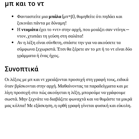
μπ και το ντ
Φανταστείτε μια
μπάλα
(μπ=β), θυμηθείτε ότι πηδάει και
ξεκινάει πάντα με δύναμη!
Η
ντομάτα
έχει το «ντ» στην αρχή, που μοιάζει σαν ντίνγκ—
ντον, χτυπάει τη γεύση στη σαλάτα!
Αν η λέξη είναι σύνθετη, σπάστε την για να ακούσετε τα
σύμφωνα ξεχωριστά. Έτσι θα ξέρετε αν το μπ ή το ντ είναι δύο
γράμματα ή ένας ήχος.
Συνοπτικά
Οι λέξεις με μπ και ντ χρειάζονται προσοχή στη γραφή τους, ειδικά
όταν βρίσκονται στην αρχή. Μαθαίνοντας τα παραδείγματα και με
λίγη προσοχή στο πώς ακούγεται η λέξη, μπορούμε να γράφουμε
σωστά. Μην ξεχνάτε να διαβάζετε φωναχτά και να θυμάστε τα μικρά
μας κόλπα! Με εξάσκηση, η ορθή γραφή γίνεται φυσική και εύκολη.