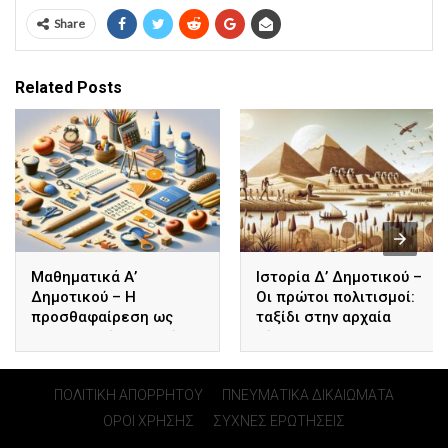
Share
Related Posts
Μαθηματικά Α’
Ιστορία Δ’ Δημοτικού –
Δημοτικού – Η
Οι πρώτοι πολιτισμοί:
προσθαφαίρεση ως
ταξίδι στην αρχαία
καθημερινό εργαλείο:
Αίγυπτο
Πώς μαθαίνω να λύνω
προβλήματα με απλά
ΠΟΛΙΤΙΚΗ ΑΠΟΡΡΗΤΟΥ
ΠΝΕΥΜΑΤΙΚΑ ΔΙΚΑΙΩΜΑΤΑ
βήματα
ΟΡΟΙ ΧΡΗΣΗΣ
ΣΥΧΝΕΣ ΕΡΩΤΗΣΕΙΣ