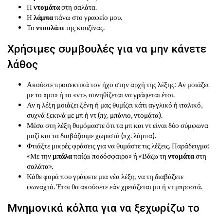
Η
ντομάτα
στη σαλάτα.
Η
λάμπα
πάνω στο γραφείο μου.
Το
ντουλάπι
της κουζίνας.
Χρήσιμες συμβουλές για να μην κάνετε
λάθος
Ακούστε προσεκτικά τον ήχο στην αρχή της λέξης: Αν μοιάζει
με το «μπ» ή το «ντ», συνηθίζεται να γράφεται έτσι.
Αν η λέξη μοιάζει ξένη ή μας θυμίζει κάτι αγγλικό ή ιταλικό,
συχνά ξεκινά με μπ ή ντ (πχ. μπάνιο, ντομάτα).
Μέσα στη λέξη θυμόμαστε ότι τα μπ και ντ είναι δύο σύμφωνα
μαζί και τα διαβάζουμε χωριστά (πχ. λάμπα).
Φτιάξτε μικρές φράσεις για να θυμάστε τις λέξεις. Παράδειγμα:
«Με την
μπάλα
παίζω ποδόσφαιρο» ή «Βάζω τη
ντομάτα
στη
σαλάτα».
Κάθε φορά που γράφετε μια νέα λέξη, να τη διαβάζετε
φωναχτά. Έτσι θα ακούσετε εάν χρειάζεται μπ ή ντ μπροστά.
Μνημονικά κόλπα για να ξεχωρίζω το