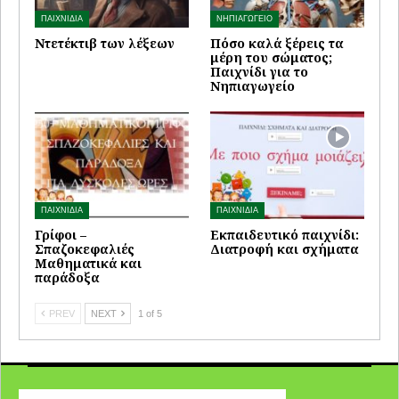
ΠΑΙΧΝΙΔΙΑ
ΝΗΠΙΑΓΩΓΕΙΟ
Ντετέκτιβ των λέξεων
Πόσο καλά ξέρεις τα
μέρη του σώματος;
Παιχνίδι για το
Νηπιαγωγείο
ΠΑΙΧΝΙΔΙΑ
ΠΑΙΧΝΙΔΙΑ
Γρίφοι –
Εκπαιδευτικό παιχνίδι:
Σπαζοκεφαλιές
Διατροφή και σχήματα
Μαθηματικά και
παράδοξα
PREV
NEXT
1 of 5