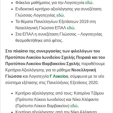
Φάκελοι μαθήματος για την Λογοτεχνία
εδώ
.
​Ενδεικτικό κριτήριο αξιολόγησης για συνεξέταση
Γλώσσας-Λογοτεχνίας
εδώ
.
​Τα θέματα Πανελληνίων Εξετάσεων 2019 στη
Νεοελληνική Γλώσσα ΕΠΑΛ
εδώ
.
Στα ΕΠΑΛ η συνεξέταση Γλώσσας – Λογοτεχνίας
θεσμοθετήθηκε από φέτος.
Στο πλαίσιο της συνεργασίας των φιλολόγων του
Προτύπου Λυκείου Ιωνιδείου Σχολής Πειραιά και του
Προτύπου Λυκείου Βαρβακείου Σχολής
παραθέτουμε
Κριτήρια Αξιολόγησης για το μάθημα
Νεοελληνική
Γλώσσα
και Λογοτεχνία
Γ Λυκείου
, σύμφωνα με το νέο
σύστημα εξέτασης στις Πανελλήνιες Εξετάσεις 2020.
Κριτήριο αξιολόγησης από τους: Κατερίνα Τζάμου
(Πρότυπο Λύκειο Ιωνιδείου) και Νίκο Αλέφαντο
(Πρότυπο Λύκειο Βαρβακείου)
εδώ
.
Κριτήρια αξιολόγησης από τον Νίκο Αλέφαντο