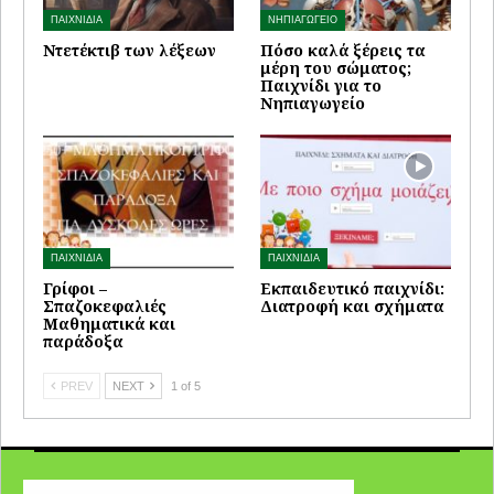
ΠΑΙΧΝΙΔΙΑ
ΝΗΠΙΑΓΩΓΕΙΟ
Ντετέκτιβ των λέξεων
Πόσο καλά ξέρεις τα
μέρη του σώματος;
Παιχνίδι για το
Νηπιαγωγείο
ΠΑΙΧΝΙΔΙΑ
ΠΑΙΧΝΙΔΙΑ
Γρίφοι –
Εκπαιδευτικό παιχνίδι:
Σπαζοκεφαλιές
Διατροφή και σχήματα
Μαθηματικά και
παράδοξα
PREV
NEXT
1 of 5