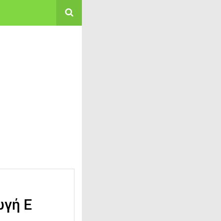
ωγή Ε