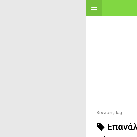
Browsing tag
​Επανά