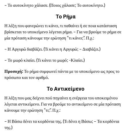
– Το αυτοκίνητο χάλασε. (Ποιος χάλασε; Το αυτοκίνητο.)
Το Ρήμα
Η λέξη που φανερώνει τι κάνει, τι παθαίνει ή σε ποια κατάσταση
βρίσκεται το υποκείμενο λέγεται ρήμα. – Για να βρούμε το ρήμα σε
μία πρόταση κάνουμε την ερώτηση “τι κάνει;”. Π.χ.:
– Η Αργυρώ διαβάζει. (Τι κάνει η Αργυρώ; – Διαβάζει.)
– Το μωρό κλαίει. (Τι κάνει το μωρό; -Κλαίει.)
Προσοχή:
Το ρήμα συμφωνεί πάντα με το υποκείμενο ως προς το
πρόσωπο και τον αριθμό.
Το Αντικείμενο
Η λέξη που μας δείχνει πού πηγαίνει η ενέργεια του υποκειμένου
λέγεται αντικείμενο. Για να βρούμε το αντικείμενο σε μία πρόταση
κάνουμε την ερώτηση “τι;”. Π.χ.:
– Η Βάσω δένει τα κορδόνια της. (Τι δένει η Βάσω; – Τα κορδόνια
της.)