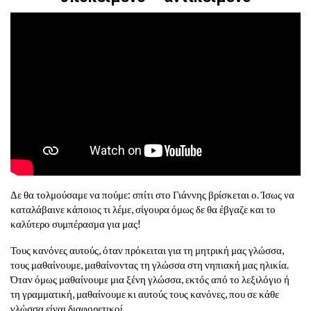
Δε θα τολμούσαμε να πούμε: σπίτι στο Γιάννης βρίσκεται ο. Ίσως να
καταλάβαινε κάποιος τι λέμε, σίγουρα όμως δε θα έβγαζε και το
καλύτερο συμπέρασμα για μας!
Τους κανόνες αυτούς, όταν πρόκειται για τη μητρική μας γλώσσα,
τους μαθαίνουμε, μαθαίνοντας τη γλώσσα στη νηπιακή μας ηλικία.
Όταν όμως μαθαίνουμε μια ξένη γλώσσα, εκτός από το λεξιλόγιο ή
τη γραμματική, μαθαίνουμε κι αυτούς τους κανόνες, που σε κάθε
γλώσσα είναι διαφορετικοί.