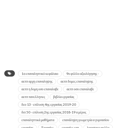
1o επαναληπτικό κεφάλαιο
9ο φύλλο αξιολόγησης -
αεππ αρχη επαναληψης
αεππ δομες επαναληψης
αεππ η δομη οσο επαναλαβε
αεππ οσο επαναλαβε
αεππ πανελληνιες
βιβλία εργασίας
δεο 13 - επίλυση 4ης εργασίας 2019-20
διπ 50 - επίλυση 2ης εργασίας 2018-19 α μέρος
επαναληπτικά μαθήματα
επανάληψη γεωμετρία α γυμνασίου
εργασίας
Εργασίες
εργασίες εαπ
λογιστικο φυλλο