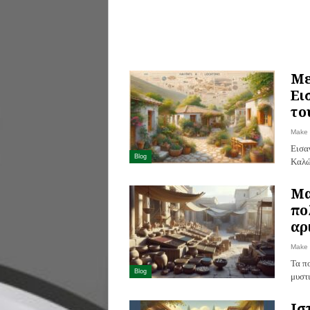
Με
Ει
το
Make
Εισα
Blog
Καλώ
Μα
πο
αρ
Make
Τα π
Blog
μυστ
Ισ