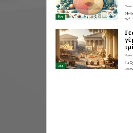
Make
Μαθα
Blog
σχήμ
Γε
γύ
τρ
Make
Τα Σ
Blog
μέρα