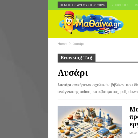
ΠΈΜΠΤΗ, 6 ΑΥΓΟΎΣΤΟΥ, 2026
ΥΠΗΡΕΣΊΕΣ
ΗΜ
Home
λυσάρι
Browsing Tag
Λυσάρι
λυσάρι
ασκήσεων σχολικών βιβλίων που δίνε
ανάγνωσης online, κατεβάσματος, pdf, downl
Μα
πρ
ερ
Make