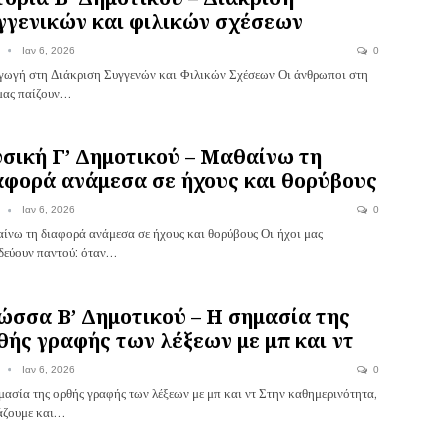
γγενικών και φιλικών σχέσεων
Ιαν 6, 2026
0
γωγή στη Διάκριση Συγγενών και Φιλικών Σχέσεων Οι άνθρωποι στη
μας παίζουν…
σική Γ’ Δημοτικού – Μαθαίνω τη
αφορά ανάμεσα σε ήχους και θορύβους
Ιαν 6, 2026
0
ίνω τη διαφορά ανάμεσα σε ήχους και θορύβους Οι ήχοι μας
δεύουν παντού: όταν…
ώσσα Β’ Δημοτικού – Η σημασία της
θής γραφής των λέξεων με μπ και ντ
Ιαν 6, 2026
0
μασία της ορθής γραφής των λέξεων με μπ και ντ Στην καθημερινότητα,
άζουμε και…