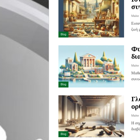
συ
Make
Εισα
ζωή 
Blog
Φυ
δι
Make
Μαθα
συνο
Blog
Γλ
ορ
Make
Η ση
διαβ
Blog