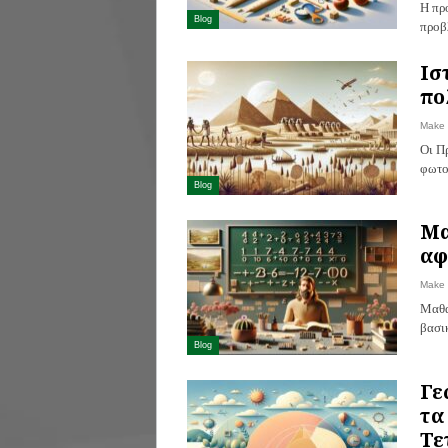
Η πρ
Blog
προβ
Ισ
πο
Make
Οι Πρ
φωτο
Blog
Μα
αφ
Make
Μαθα
βασι
Blog
Γε
τα
Τε