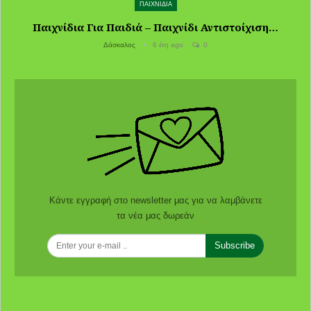
ΠΑΙΧΝΙΔΙΑ
Παιχνίδια Για Παιδιά – Παιχνίδι Αντιστοίχιση…
Δάσκαλος
6 έτη ago
0
Κάντε εγγραφή στο newsletter μας για να λαμβάνετε
τα νέα μας δωρεάν
Subscribe