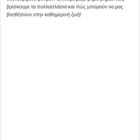
βρίσκουμε τα πολλαπλάσια και πώς μπορούν να μας
βοηθήσουν στην καθημερινή ζωή!