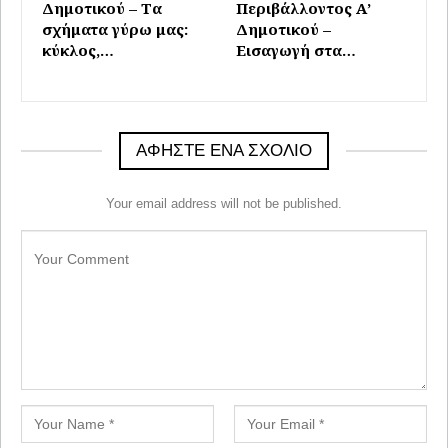
Δημοτικού – Τα
Περιβάλλοντος Α’
σχήματα γύρω μας:
Δημοτικού –
κύκλος,…
Εισαγωγή στα…
ΑΦΉΣΤΕ ΈΝΑ ΣΧΌΛΙΟ
Your email address will not be published.