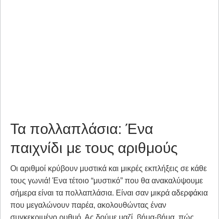
Τα πολλαπλάσια: Ένα
παιχνίδι με τους αριθμούς
Οι αριθμοί κρύβουν μυστικά και μικρές εκπλήξεις σε κάθε
τους γωνιά! Ένα τέτοιο “μυστικό” που θα ανακαλύψουμε
σήμερα είναι τα πολλαπλάσια. Είναι σαν μικρά αδερφάκια
που μεγαλώνουν παρέα, ακολουθώντας έναν
συγκεκριμένο ρυθμό. Ας δούμε μαζί, βήμα-βήμα, πώς