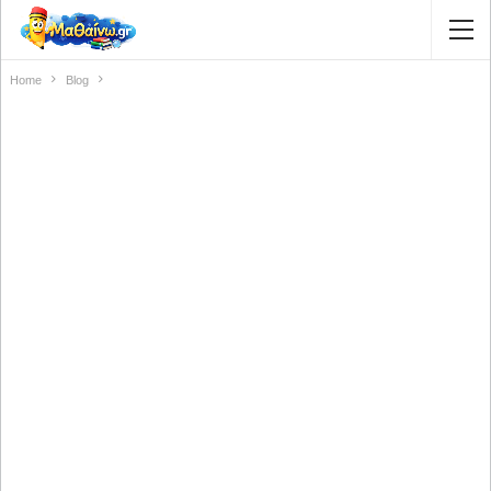
Home
Blog