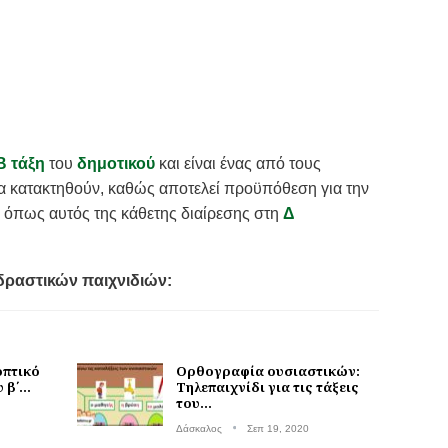
Β τάξη
του
δημοτικού
και είναι ένας από τους
να κατακτηθούν, καθώς αποτελεί προϋπόθεση για την
 όπως αυτός της κάθετης διαίρεσης στη
Δ
ραστικών παιχνιδιών:
οπτικό
Ορθογραφία ουσιαστικών:
υ β΄…
Τηλεπαιχνίδι για τις τάξεις
του…
Δάσκαλος
Σεπ 19, 2020