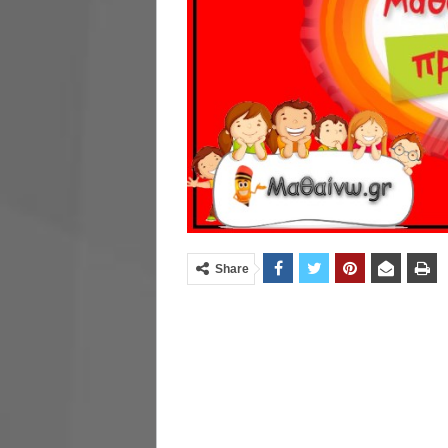
Share