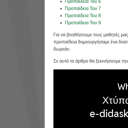
Προπαίδεια Του 6
Προπαίδεια Του 7
Προπαίδεια Του 8
Προπαίδεια Του 9
Για να βοηθήσουμε τους μαθητές μας,
προπαίδεια δημιουργήσαμε ένα δια
δωρεάν.
Σε αυτό το άρθρο θα ξεκινήσουμε τη