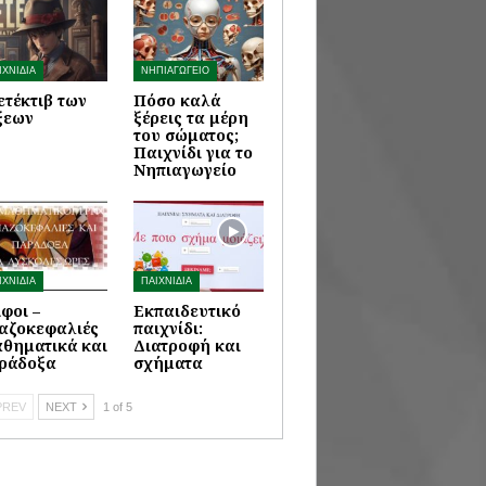
ΙΧΝΙΔΙΑ
ΝΗΠΙΑΓΩΓΕΙΟ
ετέκτιβ των
Πόσο καλά
ξεων
ξέρεις τα μέρη
του σώματος;
Παιχνίδι για το
Νηπιαγωγείο
ΙΧΝΙΔΙΑ
ΠΑΙΧΝΙΔΙΑ
ίφοι –
Εκπαιδευτικό
αζοκεφαλιές
παιχνίδι:
θηματικά και
Διατροφή και
ράδοξα
σχήματα
REV
NEXT
1 of 5