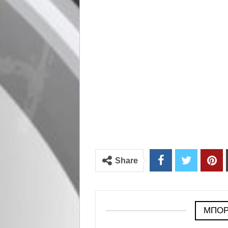
Share
ΜΠΟΡ