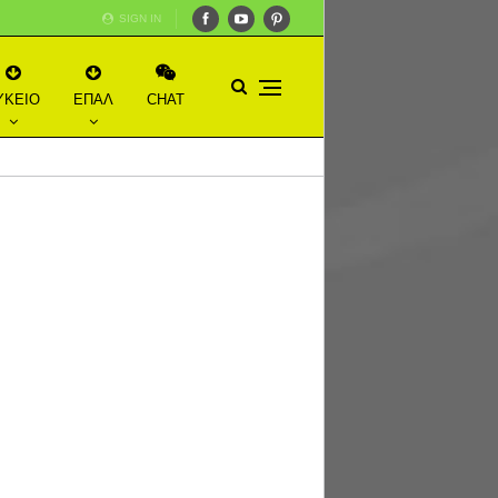
SIGN IN
ΥΚΕΙΟ
ΕΠΑΛ
CHAT