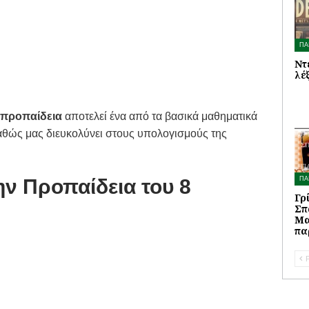
ΠΑ
Ντ
λέ
προπαίδεια
αποτελεί ένα από τα βασικά μαθηματικά
 καθώς μας διευκολύνει στους υπολογισμούς της
ν Προπαίδεια του 8
ΠΑ
Γρ
Σπ
Μα
πα
P