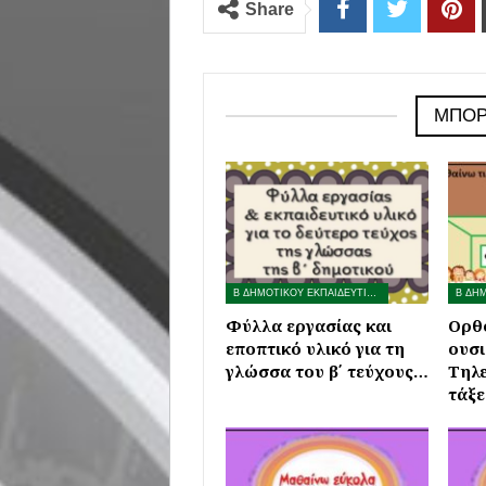
Share
ΜΠΟΡ
Β ΔΗΜΟΤΙΚΟΥ ΕΚΠΑΙΔΕΥΤΙΚΑ ΠΑΙΧΝΙΔΙΑ
Φύλλα εργασίας και
Ορθ
εποπτικό υλικό για τη
ουσι
γλώσσα του β΄ τεύχους…
Τηλε
τάξε