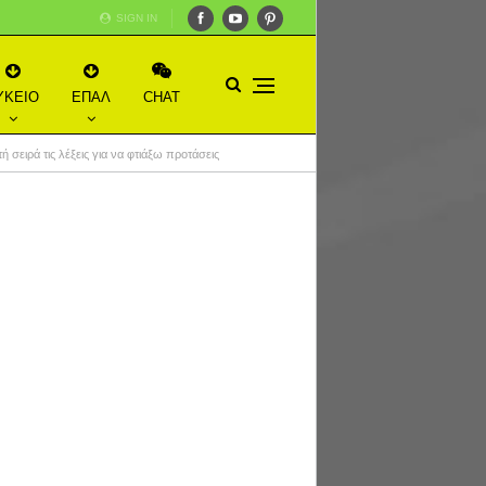
SIGN IN
ΥΚΕΙΟ
ΕΠΑΛ
CHAT
 σειρά τις λέξεις για να φτιάξω προτάσεις