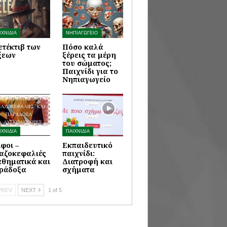
ΙΧΝΙΔΙΑ
ΝΗΠΙΑΓΩΓΕΙΟ
ετέκτιβ των
Πόσο καλά
ξεων
ξέρεις τα μέρη
του σώματος;
Παιχνίδι για το
Νηπιαγωγείο
ΙΧΝΙΔΙΑ
ΠΑΙΧΝΙΔΙΑ
ίφοι –
Εκπαιδευτικό
αζοκεφαλιές
παιχνίδι:
θηματικά και
Διατροφή και
ράδοξα
σχήματα
REV
NEXT
1 of 5