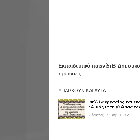
Εκπαιδευτικό παιχνίδι Β’ Δημοτικο
προτάσεις
ΥΠΆΡΧΟΥΝ ΚΑΙ ΑΥΤΆ:
Φύλλα εργασίας και επ
υλικό για τη γλώσσα το
Δάσκαλος
Φεβ 11, 2021