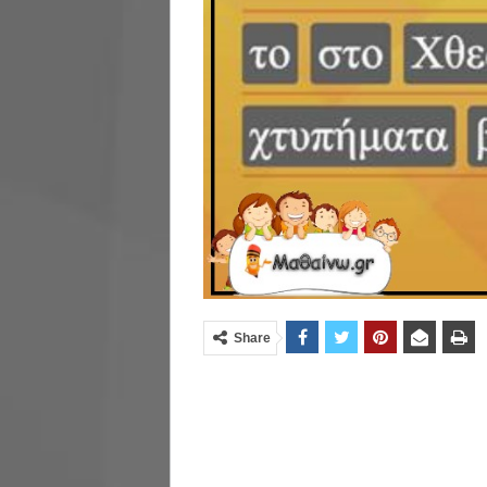
Share