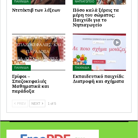
ΠΑΙΧΝΙΔΙΑ
ΝΗΠΙΑΓΩΓΕΙΟ
Ντετέκτιβ των λέξεων
Πόσο καλά ξέρεις τα
μέρη του σώματος;
Παιχνίδι για το
Νηπιαγωγείο
ΠΑΙΧΝΙΔΙΑ
ΠΑΙΧΝΙΔΙΑ
Γρίφοι –
Εκπαιδευτικό παιχνίδι:
Σπαζοκεφαλιές
Διατροφή και σχήματα
Μαθηματικά και
παράδοξα
PREV
NEXT
1 of 5