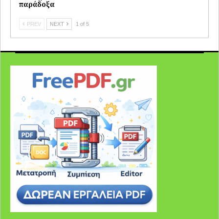
παράδοξα
PREV
NEXT
1 of 5