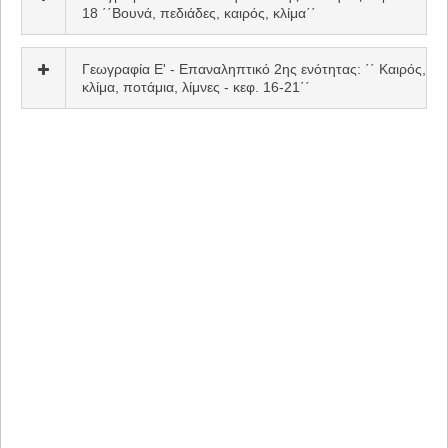
18 ΄΄Βουνά, πεδιάδες, καιρός, κλίμα΄΄
Γεωγραφία Ε' - Επαναληπτικό 2ης ενότητας: ΄΄ Καιρός,
κλίμα, ποτάμια, λίμνες - κεφ. 16-21΄΄