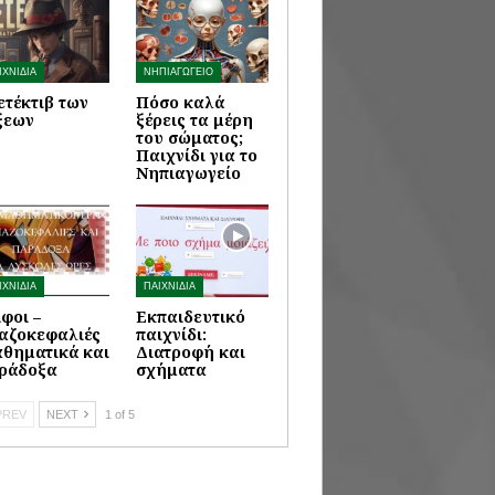
ΙΧΝΙΔΙΑ
ΝΗΠΙΑΓΩΓΕΙΟ
ετέκτιβ των
Πόσο καλά
ξεων
ξέρεις τα μέρη
του σώματος;
Παιχνίδι για το
Νηπιαγωγείο
ΙΧΝΙΔΙΑ
ΠΑΙΧΝΙΔΙΑ
ίφοι –
Εκπαιδευτικό
αζοκεφαλιές
παιχνίδι:
θηματικά και
Διατροφή και
ράδοξα
σχήματα
REV
NEXT
1 of 5