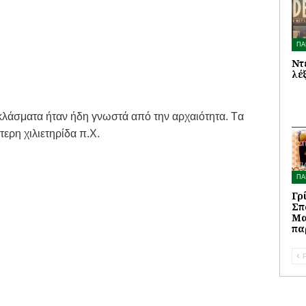
ΠΑ
Ντ
λέ
 κλάσματα ήταν ήδη γνωστά από την αρχαιότητα. Tα
τερη χιλιετηρίδα π.Χ.
ΠΑ
Γρ
Σπ
Μα
πα
P