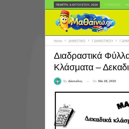
ΠΈΜΠΤΗ, 6 ΑΥΓΟΎΣΤΟΥ, 2026
ΥΠΗΡΕΣΊΕΣ
ΗΜ
Home
ΔΗΜΟΤΙΚΟ
Γ ΔΗΜΟΤΙΚΟΥ
Γ ΔΗΜ
Διαδραστικά Φύλλα
Κλάσματα – Δεκαδι
On
Μάι 28, 2020
By
Δάσκαλος