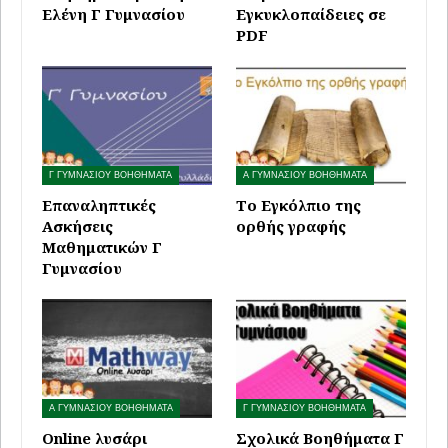
Ελένη Γ Γυμνασίου
Εγκυκλοπαίδειες σε
PDF
Γ ΓΥΜΝΑΣΙΟΥ ΒΟΗΘΗΜΑΤΑ
Α ΓΥΜΝΑΣΙΟΥ ΒΟΗΘΗΜΑΤΑ
Επαναληπτικές
Το Εγκόλπιο της
Ασκήσεις
ορθής γραφής
Μαθηματικών Γ
Γυμνασίου
Α ΓΥΜΝΑΣΙΟΥ ΒΟΗΘΗΜΑΤΑ
Γ ΓΥΜΝΑΣΙΟΥ ΒΟΗΘΗΜΑΤΑ
Online λυσάρι
Σχολικά Βοηθήματα Γ