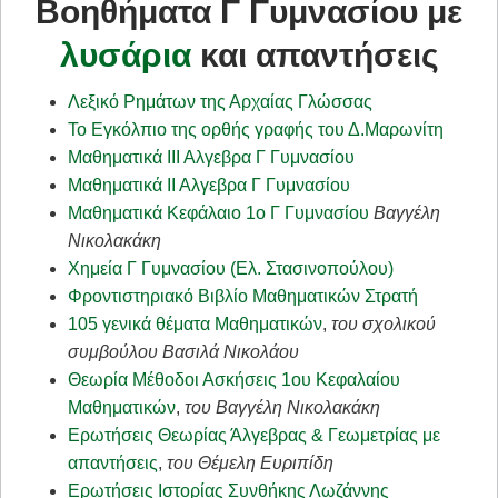
Βοηθήματα Γ Γυμνασίου με
λυσάρια
και απαντήσεις
Λεξικό Ρημάτων της Αρχαίας Γλώσσας
Το Εγκόλπιο της ορθής γραφής του Δ.Μαρωνίτη
Μαθηματικά ΙΙΙ Αλγεβρα Γ Γυμνασίου
Μαθηματικά ΙΙ Αλγεβρα Γ Γυμνασίου
Μαθηματικά Κεφάλαιο 1ο Γ Γυμνασίου
Βαγγέλη
Νικολακάκη
Χημεία Γ Γυμνασίου (Ελ. Στασινοπούλου)
Φροντιστηριακό Βιβλίο Μαθηματικών Στρατή
105 γενικά θέματα Μαθηματικών
,
του σχολικού
συμβούλου Βασιλά Νικολάου
Θεωρία Μέθοδοι Ασκήσεις 1ου Κεφαλαίου
Μαθηματικών
,
του Βαγγέλη Νικολακάκη
Ερωτήσεις Θεωρίας Άλγεβρας & Γεωμετρίας με
απαντήσεις
,
του Θέμελη Ευριπίδη
Ερωτήσεις Ιστορίας Συνθήκης Λωζάννης