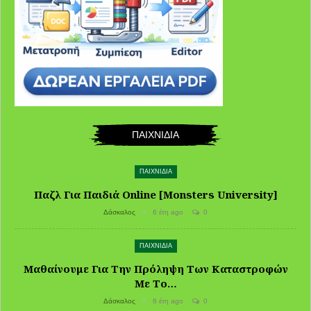
ΠΑΙΧΝΙΔΙΑ
ΠΑΙΧΝΙΔΙΑ
Παζλ Για Παιδιά Online [Monsters University]
Δάσκαλος
6 έτη ago
0
ΠΑΙΧΝΙΔΙΑ
Μαθαίνουμε Για Την Πρόληψη Των Καταστροφών
Με Το…
Δάσκαλος
6 έτη ago
0