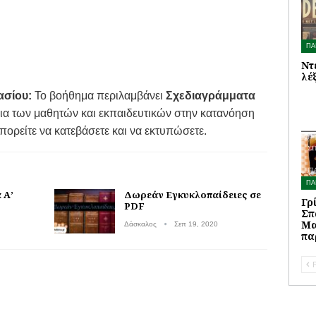
ΠΑ
Ντ
λέ
ασίου:
Το βοήθημα περιλαμβάνει
Σχεδιαγράμματα
εια των μαθητών και εκπαιδευτικών στην κατανόηση
πορείτε να κατεβάσετε και να εκτυπώσετε.
ΠΑ
 Α’
Δωρεάν Εγκυκλοπαίδειες σε
Γρ
PDF
Σπ
Μα
Δάσκαλος
Σεπ 19, 2020
πα
P