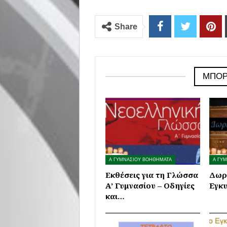
Share
ΜΠΟΡ
Α ΓΥΜΝΑΣΙΟΥ ΒΟΗΘΗΜΑΤΑ
Α ΓΥ
Εκθέσεις για τη Γλώσσα
Δωρ
Α’ Γυμνασίου – Οδηγίες
Εγκυ
και…