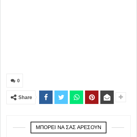
0
Share
ΜΠΟΡΕΊ ΝΑ ΣΑΣ ΑΡΈΣΟΥΝ