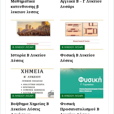
Μαθηματικα
Αγγλικά Β – Γ Λυκείου
κατευθυνσης β
Λυσάρι
λυκειου λυσεις
Β ΛΥΚΕΙΟΥ ΛΥΣΑΡΙ
Β ΛΥΚΕΙΟΥ ΛΥΣΑΡΙ
Ιστορία Β Λυκείου
Φυσική Β Λυκείου
Λύσεις
Λύσεις
Β ΛΥΚΕΙΟΥ ΛΥΣΑΡΙ
Β ΛΥΚΕΙΟΥ ΛΥΣΑΡΙ
Βοήθημα Χημείας Β
Φυσική
Λυκείου Λύσεις
Προσανατολισμού Β