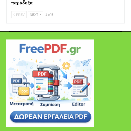
παράδοξα
PREV
NEXT
1 of 5