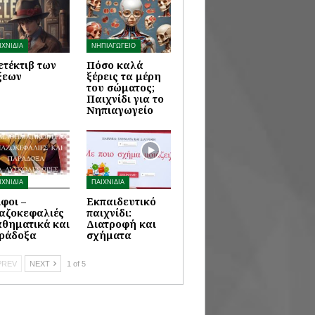
ΙΧΝΙΔΙΑ
ΝΗΠΙΑΓΩΓΕΙΟ
ετέκτιβ των
Πόσο καλά
ξεων
ξέρεις τα μέρη
του σώματος;
Παιχνίδι για το
Νηπιαγωγείο
ΙΧΝΙΔΙΑ
ΠΑΙΧΝΙΔΙΑ
ίφοι –
Εκπαιδευτικό
αζοκεφαλιές
παιχνίδι:
θηματικά και
Διατροφή και
ράδοξα
σχήματα
REV
NEXT
1 of 5