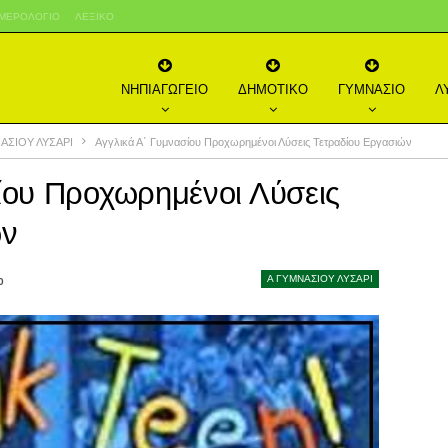
ΜΕΡΟΛΌΓΙΟ
ΛΕΞΙΚΌ
ΝΗΠΙΑΓΩΓΕΙΟ
ΔΗΜΟΤΙΚΟ
ΓΥΜΝΑΣΙΟ
Λ
ΑΣΙΟΥ ΛΥΣΑΡΙ
Αγγλικά Α΄ Γυμνασίου Προχωρημένοι Λύσεις Τετραδίου Εργασιών
ίου Προχωρημένοι Λύσεις
ών
Α ΓΥΜΝΑΣΙΟΥ ΛΥΣΑΡΙ
0