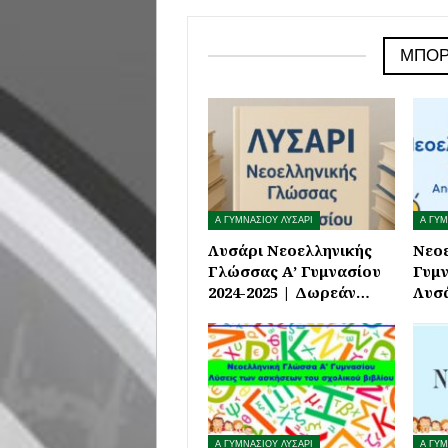
ΜΠΟΡ
Α ΓΥΜΝΑΣΙΟΥ ΛΥΣΑΡΙ
Α ΓΥΜ
Λυσάρι Νεοελληνικής
Νεοε
Γλώσσας Α’ Γυμνασίου
Γυμν
2024-2025 | Δωρεάν…
Λυσ
Α ΓΥΜΝΑΣΙΟΥ ΛΥΣΑΡΙ
Α ΓΥΜ