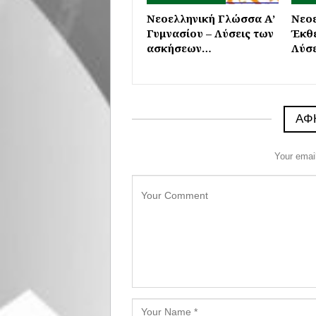
Νεοελληνική Γλώσσα Α’
Νεο
Γυμνασίου – Λύσεις των
Έκθ
ασκήσεων…
Λύσε
ΑΦ
Your email