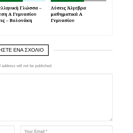
ελληνική Γλώσσα –
Λύσεις Άλγεβρα
εση Α Γυμνασίου
μαθηματικά Α
ις – Βολονάκη
Γυμνασίου
ΉΣΤΕ ΈΝΑ ΣΧΌΛΙΟ
 address will not be published.