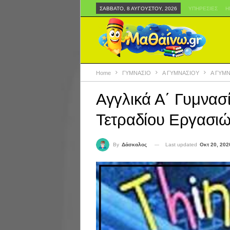
ΣΆΒΒΑΤΟ, 8 ΑΥΓΟΎΣΤΟΥ, 2026
ΥΠΗΡΕΣΊΕΣ
Η
Home
ΓΥΜΝΑΣΙΟ
Α ΓΥΜΝΑΣΙΟΥ
Α ΓΥΜΝ
Αγγλικά Α΄ Γυμνασ
Τετραδίου Εργασι
Last updated
Οκτ 20, 202
By
Δάσκαλος