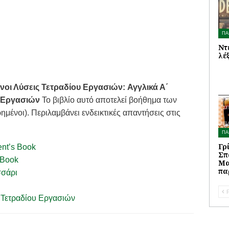
ΠΑ
Ντ
λέ
νοι Λύσεις Τετραδίου Εργασιών:
Αγγλικά Α΄
 Εργασιών
Το βιβλίο αυτό αποτελεί βοήθημα των
μένοι). Περιλαμβάνει ενδεικτικές απαντήσεις στις
ΠΑ
Γρ
nt’s Book
Σπ
kBook
Μα
πα
σσάρι
P
 Τετραδίου Εργασιών