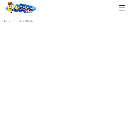
Home
ΠΑΙΧΝΙΔΙΑ