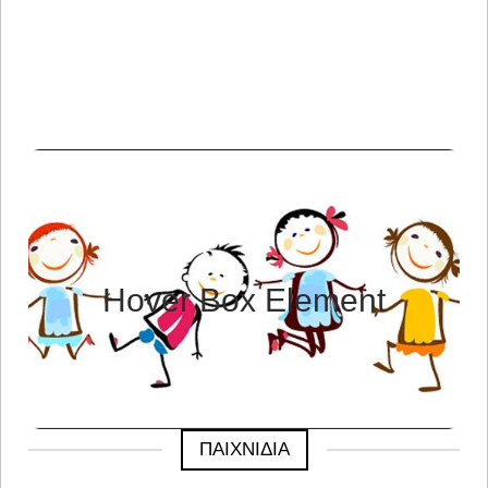
Hover Box Element
Hover Box Element
Click edit button to change this text. Lorem ipsum dolor sit
amet, consectetur adipiscing elit. Ut elit tellus, luctus nec
ullamcorper mattis, pulvinar dapibus leo.
ΠΑΙΧΝΙΔΙΑ