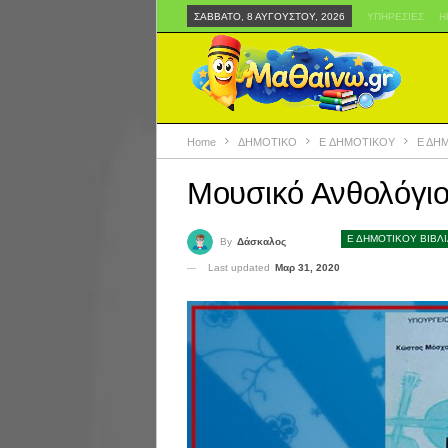
ΣΆΒΒΑΤΟ, 8 ΑΥΓΟΎΣΤΟΥ, 2026
ΥΠΗΡΕΣΊΕΣ
Η
Home
ΔΗΜΟΤΙΚΟ
E ΔΗΜΟΤΙΚΟΥ
Ε ΔΗ
Μουσικό Ανθολόγιο 
Ε ΔΗΜΟΤΙΚΟΥ ΒΙΒΛ
By
Δάσκαλος
Last updated
Μαρ 31, 2020