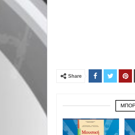
Share
ΜΠΟΡ