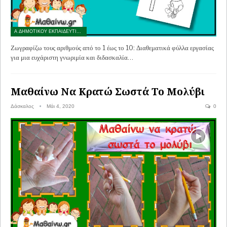
Α ΔΗΜΟΤΙΚΟΥ ΕΚΠΑΙΔΕΥΤΙΚΟ ΥΛΙΚΟ
Ζωγραφίζω τους αριθμούς από το 1 έως το 10: Διαθεματικά φύλλα εργασίας
για μια ευχάριστη γνωριμία και διδασκαλία…
Μαθαίνω Να Κρατώ Σωστά Το Μολύβι
Δάσκαλος
Μάι 4, 2020
0