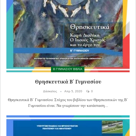
Β ΓΥΜΝΑΣΙΟΥ ΒΙΒΛΙΑ
Θρησκευτικά Β΄ Γυμνασίου
Δάσκαλος
Απρ 5, 2020
0
Θρησκευτικά Β΄ Γυμνασίου: Στόχος του βιβλίου των Θρησκευτικών της Β΄
Γυμνασίου είναι: Να γνωρίσουν την κατάσταση…